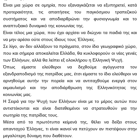
Είναι μια χώρα σε ομηρία, που εξαναγκάζεται να εξυπηρετεί, κατά
προτεραιότητα, τις απαιτήσεις του παγκόσμιου τραπεζικού
συστήματος και να αποδιαρθρώνει την φυσιογνωμία και το
αναπτυξιακό δυναμικό της κοινωνίας της.
Είναι τέλος μια χώρα, που έχει αρχίσει να διώχνει τα παιδιά της και
να μην αρέσει ούτε στους ίδιους τους Έλληνες.
Σε λίγο, αν δεν αλλάξουν τα πράγματα, στον ίδιο γεωγραφικό χώρο,
που και σήμερα αποκαλείται Ελλάδα, θα κυκλοφορούν οι νέες γενιές
των Ελλήνων, αλλά θα λείπει εξ ολοκλήρου η Ελληνική Ψυχή.
Όπως είμαστε ελεύθεροι να δεχθούμε αγόγγυστα τον
εξανδραποδισμό της πατρίδας μας, έτσι είμαστε το ίδιο ελεύθεροι να
αρνηθούμε αυτήν την πορεία και να αντιταχθούμε ενεργά στον
εκμαυλισμό και την αποδιάρθρωση της Ελληνικότητας της
κοινωνίας μας.
Η Σειρά για την Ψυχή των Ελλήνων είναι με το μέρος αυτών που
αντιστέκονται και είναι διατεθειμένοι να στρατευθούν για την
σωτηρία της πατρίδας τους.
Μέσα από τα πρωτότυπα κείμενά της, θέλει να δείξει στους
απανταχού Έλληνες, τι είναι ικανοί να πετύχουν αν πιστέψουν στην
μεγαλύτερη δύναμη που διαθέτουν.