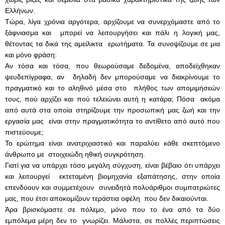
Ελλήνων.
Τώρα, λίγα χρόνια αργότερα, αρχίζουμε να συνερχόμαστε από το
ξάφνιασμα και μπορεί να λειτουργήσει και πάλι η λογική μας,
θέτοντας
τα δικά της αμείλικτα ερωτήματα. Τα συνοψίζουμε σε μια
και μόνο
φράση:
Αν τόσα και τόσα, που θεωρούσαμε δεδομένα, αποδείχθηκαν
ψευδεπίγραφα, αν δηλαδή δεν μπορούσαμε να διακρίνουμε το
πραγματικό και το αληθινό μέσα στο πλήθος των απομιμήσεών
τους, πού
αρχίζει και πού τελειώνει αυτή η κατάρα; Πόσα ακόμα
από αυτά στα
οποία στηρίζουμε την προσωπική μας ζωή και την
εργασία μας είναι
στην πραγματικότητα το αντίθετο από αυτό που
πιστεύουμε;
Το ερώτημα είναι ανατριχιαστικό και παραλύει κάθε σκεπτόμενο
άνθρωπο με στοιχειώδη ηθική συγκρότηση.
Γιατί για να υπάρχει τόσο μεγάλη σύγχυση, είναι βέβαιο ότι υπάρχει
και
λειτουργεί εκτεταμένη βιομηχανία εξαπάτησης, στην οποία
επενδύουν
και συμμετέχουν συνειδητά πολυάριθμοι συμπατριώτες
μας, που έτσι
αποκομίζουν τεράστια οφέλη που δεν δικαιούνται.
Άρα βρισκόμαστε σε πόλεμο, μόνο που το ένα από τα δύο
εμπόλεμα
μέρη δεν το γνωρίζει. Μάλιστα, σε πολλές περιπτώσεις