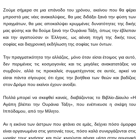
Ζούμε σήμερα σε μια επάνοδο του χρόνου, εκείνου που θα φέρει
μπροστά μας νέες ανακαλύψεις, θα μας διδάξει ξανά την φύση των
πραγμάτων, θα μας αποκαλύψει κρυμμένες δυνατότητες της δικής
μας φύσης και θα δούμε ξανά την Ουράνια Τάξη, όπως την έβλεπαν
και την αγαπούσαν οι Έλληνες, ως αέναη πηγή της δικής τους
σοφίας και διαχρονική εκδήλωση της σοφίας των όντων.
Την πραγματικότητα την αλλάζεις, μόνο όταν είσαι έτοιμος για αυτό,
δεν περιμένεις τις κοσμογονίες και τις μεγάλες ανακατατάξεις να
συμβούν, αλλά τις προκαλείς συμμετέχοντας σε αυτές, αρκεί να
είσαι πάντα σίγουρος ότι έχεις την βοήθεια των θεών και βαδίζεις
στον Δρόμο που εκείνοι έχουν ανοίξει.
Πολλά μπορεί να σκεφθεί κανείς, διαβάζοντας το Βιβλίο-Δίαυλο «Η
Αγάπη βλέπει την Ουράνια Τάξη», που ενέπνευσε η σκέψη του
Ιππόδαμου, από την Μίλητο.
Αν η εικόνα των άστρων που φτάνει σε εμάς, δείχνει πόσο όμορφα
είναι οργανωμένα στις γειτονιές τους, πόσο καλά συνεργάζονται στις
ωραίες τους κινήσεις και πώς κινούνται αέναα μέσα στην αρμονική