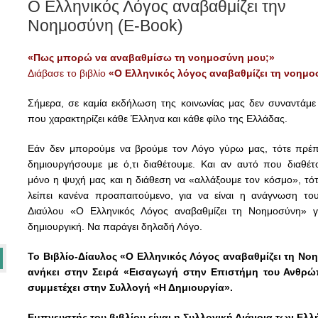
Ο Ελληνικός Λόγος αναβαθμίζει την
Νοημοσύνη (E-Book)
«Πως μπορώ να αναβαθμίσω τη νοημοσύνη μου;»
Διάβασε το βιβλίο
«Ο Ελληνικός λόγος αναβαθμίζει τη νοημ
Σήμερα, σε καμία εκδήλωση της κοινωνίας μας δεν συναντάμε
που χαρακτηρίζει κάθε Έλληνα και κάθε φίλο της Ελλάδας.
Εάν δεν μπορούμε να βρούμε τον Λόγο γύρω μας, τότε πρέπ
δημιουργήσουμε με ό,τι διαθέτουμε. Και αν αυτό που διαθέτο
μόνο η ψυχή μας και η διάθεση να «αλλάξουμε τον κόσμο», τότ
λείπει κανένα προαπαιτούμενο, για να είναι η ανάγνωση του
Διαύλου «Ο Ελληνικός Λόγος αναβαθμίζει τη Νοημοσύνη» γ
δημιουργική. Να παράγει δηλαδή Λόγο.
Το Βιβλίο-Δίαυλος «Ο Ελληνικός Λόγος αναβαθμίζει τη Ν
ανήκει στην Σειρά «
Εισαγωγή στην Επιστήμη του Ανθρ
συμμετέχει στην Συλλογή «
Η Δημιουργία
».
Εμπνευστής του βιβλίου είναι η Συλλογική Διάνοια των Ελλ