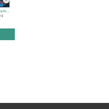
μία...
Το...
Η Μαθηματική...
Μορφές 
0 €
7,00 €
7,00 €
7,00