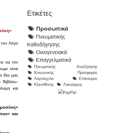
Ετικέτες
Προσωπικά
οσύνη»
Πνευματικής
 τον Λόγο
Καθοδήγησης
Οικογενειακά
Επαγγελματικά
ει να τον
Πνευματικής Αναζήτησης
υμε είναι
Κοινωνικής Προσφοράς
ε δεν μας
Λογοτεχνία
Επίκουρος
 Βιβλίου-
Κλεισθένης
Λυκούργος
όνιμη και
οημοσύνη»
ώπου
» και
ήνων.