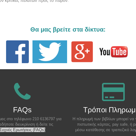
ν κριτικές πελατών προς το παρόν.
Θα μας βρείτε στα δίκτυα:
FAQs
Τρόποι Πληρωμ
μας στο τηλέφωνο 210 6136797 για
Η πληρωμή των βιβλίων μπορεί να 
αδήποτε διευκρίνιση ή δείτε τις
πιστωτικής κάρτας, pay safe, ή p
Συχνές Ερωτήσεις (FAQs)
μέσω κατάθεσης σε τραπεζικό λο