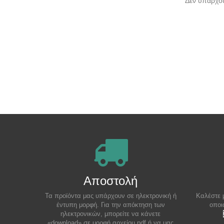
Δεν υπάρχου
Αποστολή
Τα προϊόντα μας υπάρχουν σε ηλεκτρονική ή
Καλέστε 
έντυπη μορφή. Για την απόκτηση των
οποι
ηλεκτρονικών, μπορείτε να κάνετε
«download» σε μορφή αρχείου pdf ή να μας