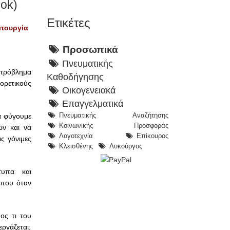
ook)
Ετικέτες
ιτουργία
Προσωπικά
Πνευματικής
 πρόβλημα
Καθοδήγησης
ορετικούς
Οικογενειακά
Επαγγελματικά
α φύγουμε
Πνευματικής Αναζήτησης
Κοινωνικής Προσφοράς
ων και να
Λογοτεχνία
Επίκουρος
ς γόνιμες
Κλεισθένης
Λυκούργος
τυπα και
 που όταν
ος τι του
εργάζεται;