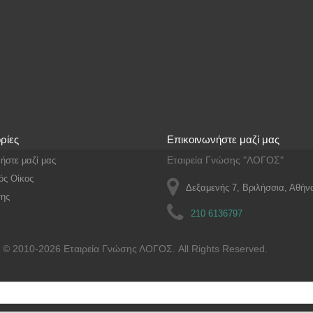
ρίες
Επικοινωνήστε μαζί μας
Εταιρεία Γνώσης "ΛΟΓΟΣ"
ήστε μαζί μας
ός Οίκος
Δεξαμενής 7, Βριλήσσια, Αθήν
σης
210 6136797
t © 2010-2026 Εταιρεία Γνώσης ΛΟΓΟΣ. All Rights Reserved.