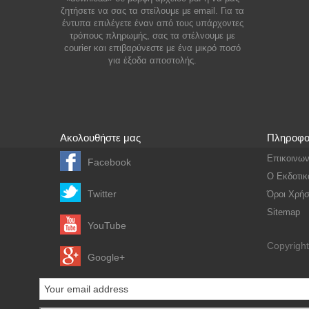
ζητήσετε να σας τα στείλουμε με email. Για τα
έντυπα επιλέγετε έναν από τους υπάρχοντες
τρόπους πληρωμής, σας τα στέλνουμε με
courier και επιβαρύνεστε με ένα μικρό ποσό
για έξοδα αποστολής.
Aκολουθήστε μας
Πληροφο
Επικοινων
Facebook
Ο Εκδοτικ
Twitter
Όροι Χρή
Sitemap
YouTube
Copyrigh
Google+