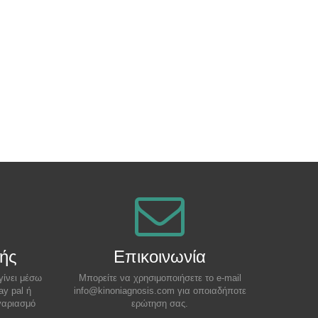
ής
Επικοινωνία
γίνει μέσω
Μπορείτε να χρησιμοποιήσετε το e-mail
ay pal ή
info@kinoniagnosis.com για οποιαδήποτε
γαριασμό
ερώτηση σας.