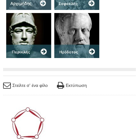
Στείλτε σ' ένα φίλο
Εκτύπωση