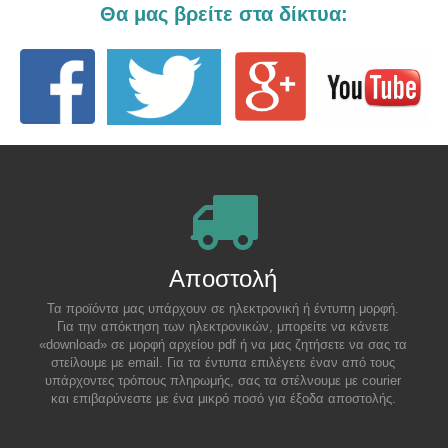
Θα μας βρείτε στα δίκτυα:
Αποστολή
Τα προϊόντα μας υπάρχουν σε ηλεκτρονική ή έντυπη μορφή.
Για την απόκτηση των ηλεκτρονικών, μπορείτε να κάνετε
«download» σε μορφή αρχείου pdf ή να μας ζητήσετε να σας τα
στείλουμε με email. Για τα έντυπα επιλέγετε έναν από τους
υπάρχοντες τρόπους πληρωμής, σας τα στέλνουμε με courier
και επιβαρύνεστε με ένα μικρό ποσό για έξοδα αποστολής.