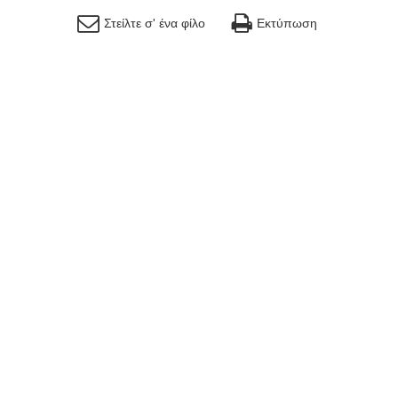
Στείλτε σ' ένα φίλο
Εκτύπωση