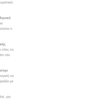
ευματικές
ληνικό
μα
τείται ο
κής
 όλες τις
άτι νέο
 στην
λογική να
ριάζει με
.
λιό, για