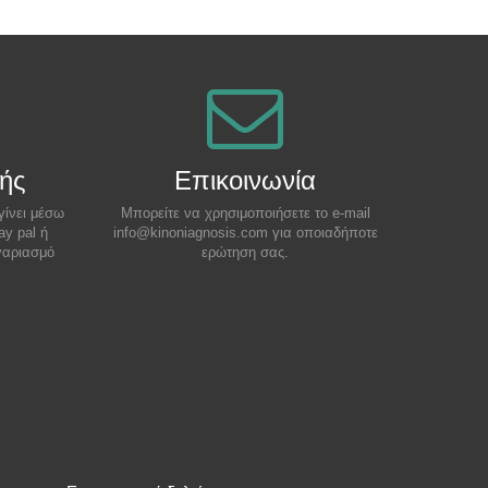
ής
Επικοινωνία
γίνει μέσω
Μπορείτε να χρησιμοποιήσετε το e-mail
ay pal ή
info@kinoniagnosis.com για οποιαδήποτε
γαριασμό
ερώτηση σας.