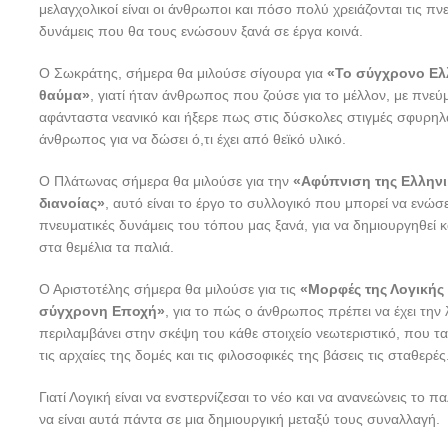
μελαγχολικοί είναι οι άνθρωποι και πόσο πολύ χρειάζονται τις πν
δυνάμεις που θα τους ενώσουν ξανά σε έργα κοινά.
Ο Σωκράτης, σήμερα θα μιλούσε σίγουρα για
«Το σύγχρονο Ελ
θαύμα»
, γιατί ήταν άνθρωπος που ζούσε για το μέλλον, με πνεύ
αφάνταστα νεανικό και ήξερε πως στις δύσκολες στιγμές σφυρηλα
άνθρωπος για να δώσει ό,τι έχει από θεϊκό υλικό.
Ο Πλάτωνας σήμερα θα μιλούσε για την
«Αφύπνιση της Ελληνι
διανοίας»
, αυτό είναι το έργο το συλλογικό που μπορεί να ενώσει
πνευματικές δυνάμεις του τόπου μας ξανά, για να δημιουργηθεί κ
στα θεμέλια τα παλιά.
Ο Αριστοτέλης σήμερα θα μιλούσε για τις
«Μορφές της Λογικής
σύγχρονη Εποχή»
, για το πώς ο άνθρωπος πρέπει να έχει την 
περιλαμβάνει στην σκέψη του κάθε στοιχείο νεωτεριστικό, που ται
τις αρχαίες της δομές και τις φιλοσοφικές της βάσεις τις σταθερές
Γιατί Λογική είναι να ενστερνίζεσαι το νέο και να ανανεώνεις το πα
να είναι αυτά πάντα σε μια δημιουργική μεταξύ τους συναλλαγή.