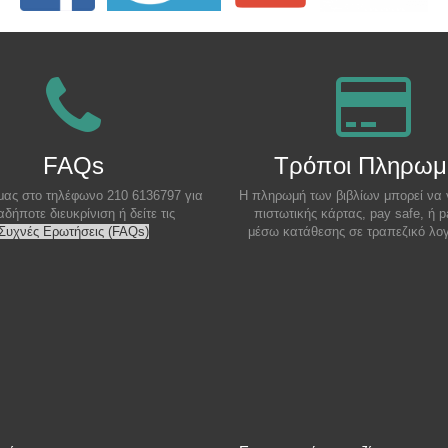
FAQs
Τρόποι Πληρωμ
μας στο τηλέφωνο 210 6136797 για
Η πληρωμή των βιβλίων μπορεί να 
αδήποτε διευκρίνιση ή δείτε τις
πιστωτικής κάρτας, pay safe, ή p
Συχνές Ερωτήσεις (FAQs)
μέσω κατάθεσης σε τραπεζικό λο