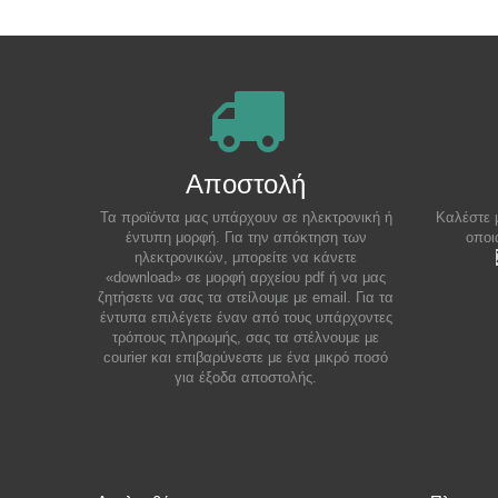
Αποστολή
Τα προϊόντα μας υπάρχουν σε ηλεκτρονική ή
Καλέστε 
έντυπη μορφή. Για την απόκτηση των
οποι
ηλεκτρονικών, μπορείτε να κάνετε
«download» σε μορφή αρχείου pdf ή να μας
ζητήσετε να σας τα στείλουμε με email. Για τα
έντυπα επιλέγετε έναν από τους υπάρχοντες
τρόπους πληρωμής, σας τα στέλνουμε με
courier και επιβαρύνεστε με ένα μικρό ποσό
για έξοδα αποστολής.