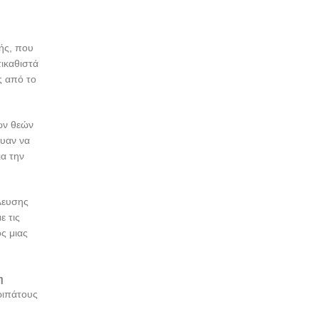
ής, που
τικαθιστά
ς από το
ων θεών
υαν να
α την
λευσης
ε τις
ς μιας
η
ριπάτους