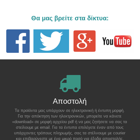
Θα μας βρείτε στα δίκτυα:
Αποστολή
Τα προϊόντα μας υπάρχουν σε ηλεκτρονική ή έντυπη μορφή.
Για την απόκτηση των ηλεκτρονικών, μπορείτε να κάνετε
«download» σε μορφή αρχείου pdf ή να μας ζητήσετε να σας τα
στείλουμε με email. Για τα έντυπα επιλέγετε έναν από τους
υπάρχοντες τρόπους πληρωμής, σας τα στέλνουμε με courier
και επιβαρύνεστε με ένα μικρό ποσό για έξοδα αποστολής.